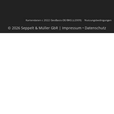
Kartendaten c 2022 GeoBasis-DE/BKG (c2009)
Nutzungsbedingungen
© 2026 Seppelt & Müller GbR |
Impressum
Datenschutz